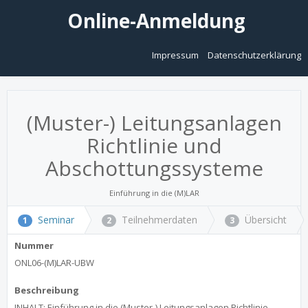
Online-Anmeldung
Impressum
Datenschutzerklärung
(Muster-) Leitungsanlagen
Richtlinie und
Abschottungssysteme
Einführung in die (M)LAR
Seminar
Teilnehmerdaten
Übersicht
1
2
3
Nummer
ONL06-(M)LAR-UBW
Beschreibung
INHALT: Einführung in die (Muster-) Leitungsanlagen Richtlinie